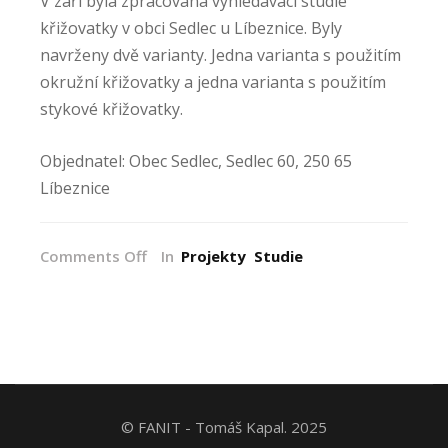
V září byla zpracována vyhledávací studie
křižovatky v obci Sedlec u Líbeznice. Byly
navrženy dvě varianty. Jedna varianta s použitím
okružní křižovatky a jedna varianta s použitím
stykové křižovatky.
Objednatel: Obec Sedlec, Sedlec 60, 250 65
Líbeznice
on
Comments Off
In
Projekty
Studie
Studie
řešení
křižovatky
v
obci
Sedlec
© FANIT - Tomáš Kapal. 2025