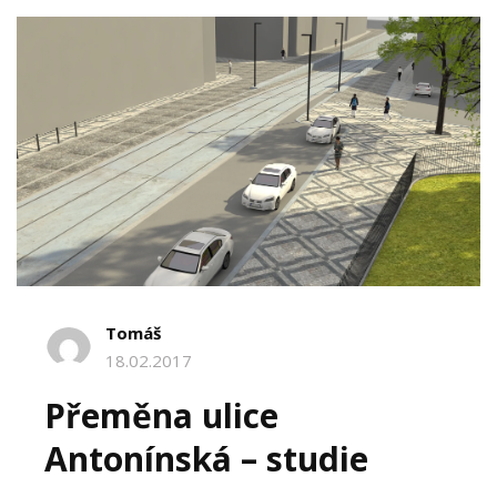
mezi
ulicemi
Ke
Koupališti
a
Třída
Míru
Tomáš
18.02.2017
Přeměna ulice
Antonínská – studie