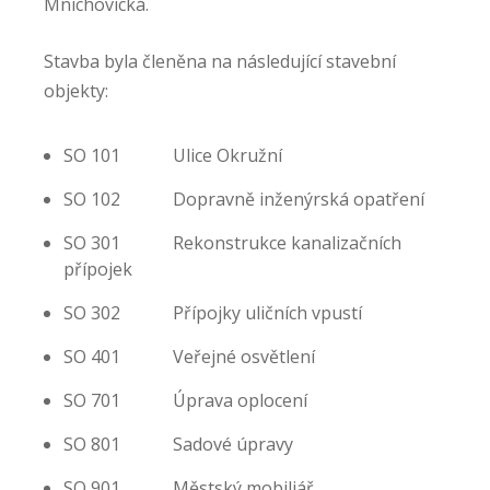
Mnichovická.
Stavba byla členěna na následující stavební
objekty:
SO 101 Ulice Okružní
SO 102 Dopravně inženýrská opatření
SO 301 Rekonstrukce kanalizačních
přípojek
SO 302 Přípojky uličních vpustí
SO 401 Veřejné osvětlení
SO 701 Úprava oplocení
SO 801 Sadové úpravy
SO 901 Městský mobiliář