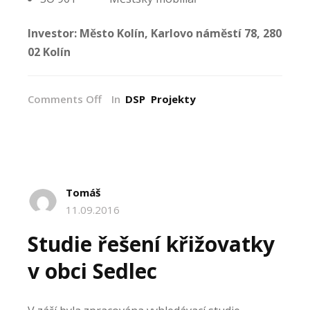
Investor: Město Kolín, Karlovo náměstí 78, 280
02 Kolín
on
Comments Off
In
DSP
Projekty
Rekonstrukce
ulice
Okružní
mezi
ulicemi
Tovární
Tomáš
a
11.09.2016
Mnichovická
Studie řešení křižovatky
v obci Sedlec