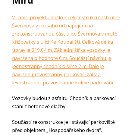
Míru
V rámci projektu došlo k rekonstrukci části ulice
Švermova v rozsahu od napojení na
zrekonstruovanou část ulice Švermova v místě
křižovatky s ulicí Ke Koupališti. Celková délka
úprav je 219,04 m. Základní šířka vozovky je
navržena o hodnotě 6 m. Součástí návrhu je
jednostranný chodník o šířce 2 m. Dále je
navržen pravostranný parkovací záliv a
levostranné i pravostranné kolmé parkování.
Vozovky budou z asfaltu. Chodník a parkovací
stání z betonové dlažby.
Součástí rekonstrukce je i stávající parkoviště
před objektem „Hospodářského dvora“.