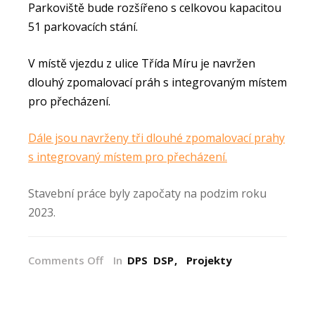
Parkoviště bude rozšířeno s celkovou kapacitou
51 parkovacích stání.
V místě vjezdu z ulice Třída Míru je navržen
dlouhý zpomalovací práh s integrovaným místem
pro přecházení.
Dále jsou navrženy tři dlouhé zpomalovací prahy
s integrovaný místem pro přecházení.
Stavební práce byly započaty na podzim roku
2023.
on
Comments Off
In
DPS
DSP
Projekty
Rekonstrukce
ulice
Švermova