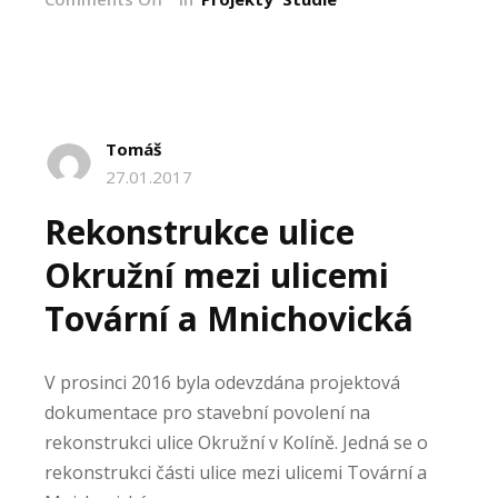
Přeměna
ulice
Antonínská
–
studie
Tomáš
27.01.2017
Rekonstrukce ulice
Okružní mezi ulicemi
Tovární a Mnichovická
V prosinci 2016 byla odevzdána projektová
dokumentace pro stavební povolení na
rekonstrukci ulice Okružní v Kolíně. Jedná se o
rekonstrukci části ulice mezi ulicemi Tovární a