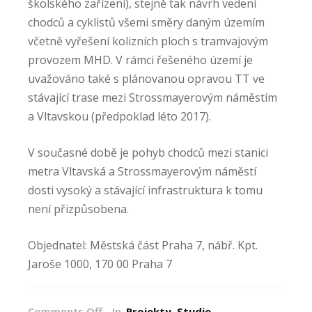
školského zařízení), stejně tak návrh vedení
chodců a cyklistů všemi směry daným územím
včetně vyřešení kolizních ploch s tramvajovým
provozem MHD. V rámci řešeného území je
uvažováno také s plánovanou opravou TT ve
stávající trase mezi Strossmayerovým náměstím
a Vltavskou (předpoklad léto 2017).
V současné době je pohyb chodců mezi stanici
metra Vltavská a Strossmayerovým náměstí
dosti vysoký a stávající infrastruktura k tomu
není přizpůsobena.
Objednatel: Městská část Praha 7, nábř. Kpt.
Jaroše 1000, 170 00 Praha 7
on
Comments Off
In
Projekty
Studie