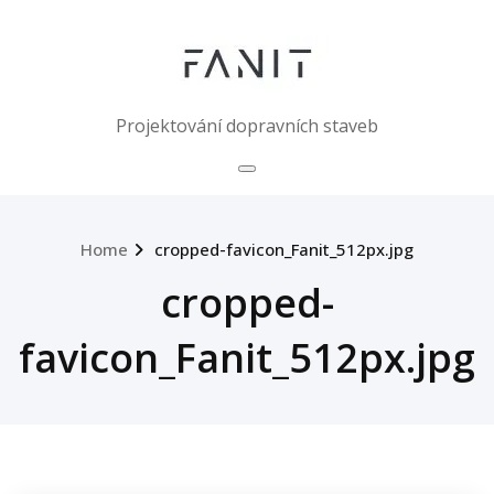
Skip
to
content
Projektování dopravních staveb
Home
cropped-favicon_Fanit_512px.jpg
cropped-
favicon_Fanit_512px.jpg