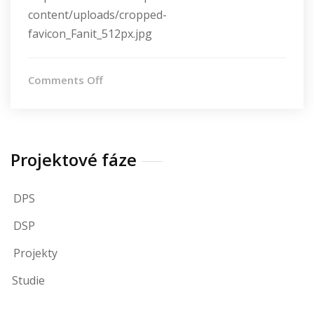
content/uploads/cropped-
favicon_Fanit_512px.jpg
on
Comments Off
cropped-
favicon_Fanit_512px.jpg
Projektové fáze
DPS
DSP
Projekty
Studie