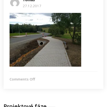
27.12.2017
on
Comments Off
IMG_20170911_154507
Projektové fáze