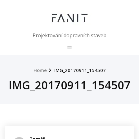
Skip
to
content
Projektování dopravních staveb
Home
IMG_20170911_154507
IMG_20170911_154507
Tomáš