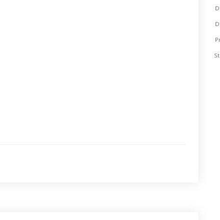
D
D
P
St