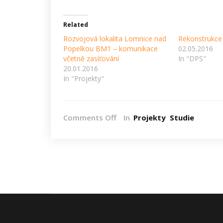
Related
Rozvojová lokalita Lomnice nad
Rekonstrukce
Popelkou BM1 – komunikace
02.05.2016
včetně zasíťování
In "DPS"
20.01.2016
In "Projekty"
on
Comments Off
In
Projekty
Studie
KOMUNIKACE
EVROPSKÁ
–
SVATOVÍTSKÁ