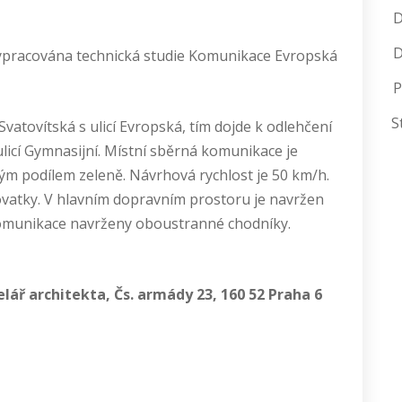
 vypracována technická studie Komunikace Evropská
P
S
vatovítská s ulicí Evropská, tím dojde k odlehčení
licí Gymnasijní. Místní sběrná komunikace je
m podílem zeleně. Návrhová rychlost je 50 km/h.
ižovatky. V hlavním dopravním prostoru je navržen
komunikace navrženy oboustranné chodníky.
lář architekta, Čs. armády 23, 160 52 Praha 6