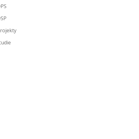
DPS
DSP
rojekty
tudie