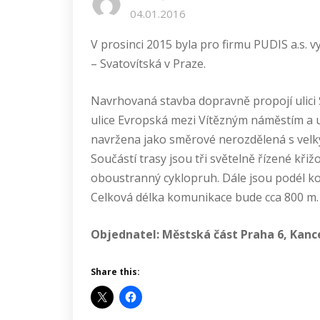
04.01.2016
V prosinci 2015 byla pro firmu PUDIS a.s.
– Svatovítská v Praze.
Navrhovaná stavba dopravně propojí ulici S
ulice Evropská mezi Vítězným náměstím a u
navržena jako směrové nerozdělená s velký
Součástí trasy jsou tři světelně řízené kř
oboustranný cyklopruh. Dále jsou podél 
Celková délka komunikace bude cca 800 m.
Objednatel: Městská část Praha 6, Kance
Share this: