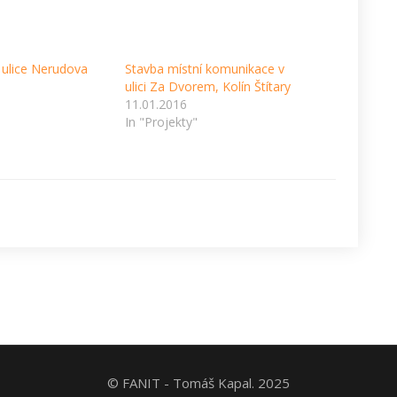
 ulice Nerudova
Stavba místní komunikace v
ulici Za Dvorem, Kolín Štítary
11.01.2016
In "Projekty"
© FANIT - Tomáš Kapal. 2025